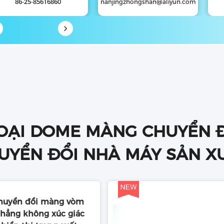
86-25-85616860
nanjingzhongshan@aliyun.com
OẠI DOME MÀNG CHUYỂN Đ
UYỂN ĐỔI NHÀ MÁY SẢN X
chuyển đổi màng vòm
phẳng không xúc giác