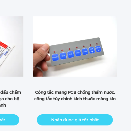
 dấu chấm
Công tắc màng PCB chống thấm nước,
Kí
ọa cho bộ
công tắc tùy chỉnh kích thước màng kín
ảnh
hất
Nhận được giá tốt nhất