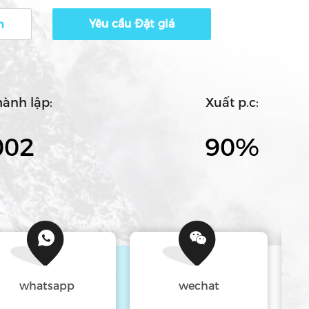
chất lượng được hỗ trợ bởi cơ khíDựa
Yêu cầu Đặt giá
m
của chúng tôi trong công nghệ và sản
a chúng tôi được kiểm tra nghiêm
iám sát chất lượng của chúng tôi.Để
 nhà máy của chúng tôi được ch...
ành lập:
Xuất p.c:
002
90%
whatsapp
wechat