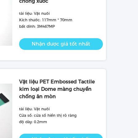
chống xước
tài liệu: Vật nuôi
Kích thước: 117mm * 70mm
bất dính: 3M467MP
Nhận được giá tốt nhất
Vật liệu PET Embossed Tactile
kim loại Dome màng chuyển
chống ăn mòn
tài liệu: Vật nuôi
Cửa sổ: cửa sổ hiển thị rõ ràng
độ dày: 0.2mm