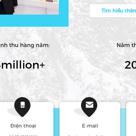
bạn các sản phẩm 
Tìm hiểu thê
trên khả năng tốt 
xuất, sản phẩm củ
ngặt bởi bộ phận g
đảm bảo thêm., các
nh thu hàng năm:
Năm th
million
+
2
Điện thoại
E-mail