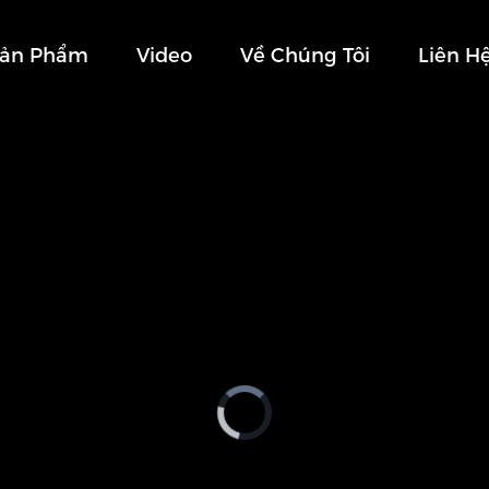
Sản Phẩm
Video
Về Chúng Tôi
Liên H
Video
Player
is
loading.