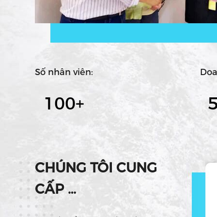
Số nhân viên:
Doa
100
+
5
CHÚNG TÔI CUNG
CẤP
wechat
Dịch vụ tốt nhất!