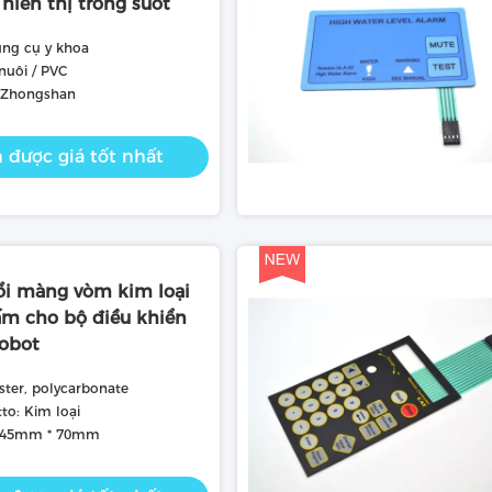
 hiển thị trong suốt
ng cụ y khoa
 nuôi / PVC
 Zhongshan
 được giá tốt nhất
i màng vòm kim loại
m cho bộ điều khiển
Robot
ester, polycarbonate
to: Kim loại
 145mm * 70mm