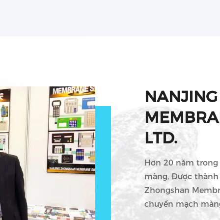
NANJING
MEMBRAN
LTD.
Hơn 20 năm trong
màng, Được thành 
Zhongshan Membra
chuyển mạch màng
động chuyên nghiệ