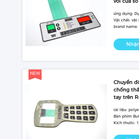
với cửa sổ
ứng dụng: Dụ
Vật chất: vật
brand name:
Nhận
Chuyển đổ
chống thấ
tay trên 
tài liệu: poly
Bàn phím But
Kích thước: