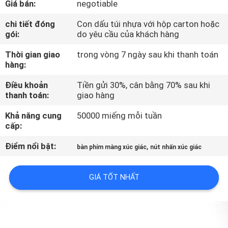
Giá bán:
negotiable
TÔI
chi tiết đóng
Con dấu túi nhựa với hộp carton hoặc
gói:
do yêu cầu của khách hàng
THAM
Thời gian giao
trong vòng 7 ngày sau khi thanh toán
QUAN
hàng:
NHÀ
Điều khoản
Tiền gửi 30%, cân bằng 70% sau khi
MÁY
thanh toán:
giao hàng
Khả năng cung
50000 miếng mỗi tuần
KIỂM
cấp:
SOÁT
Điểm nổi bật:
,
bàn phím màng xúc giác
nút nhấn xúc giác
CHẤT
LƯỢNG
GIÁ TỐT NHẤT
LIÊN