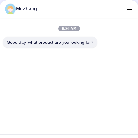
Mr Zhang
Bàn phím màng xúc giác 2kDVC với chất kết dính hiếm 3M467
Công tắc màng xúc giác chạm nổi vuông Chống xước
6:36 AM
Nút nổi ISO9001 Công tắc màng bàn phím 0,2mm
Good day, what product are you looking for?
Danh mục phổ biến
Tất cả
các
Kim Loại Dome 
Tactile Màng 
Màng Chuyển Đổi
Chuyển Đổi
PCB Màng Chuyển 
Chuyển Màng Phẳng
Đổi
LED Màng Chuyển 
Công Tắc Màng FPC
Đổi
Chuyển Đổi Màng 
Chuyển Đổi Màng 
Sáng
Backlit