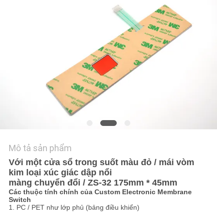
HỆ
CHÚNG
TÔI
YÊU
CẦU
BÁO
GIÁ
SƠ
Mô tả sản phẩm
ĐỒ
Với một cửa sổ trong suốt màu đỏ / mái vòm
kim loại xúc giác dập nổi
TRANG
màng chuyển đổi / ZS-32 175mm * 45mm
WEB
Các thuộc tính chính của Custom Electronic Membrane
Switch
1. PC / PET như lớp phủ (bảng điều khiển)