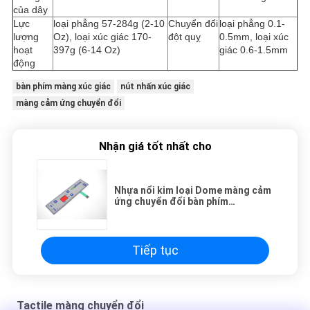
của dây
Lực
loại phẳng 57-284g (2-10
Chuyển đổi
loại phẳng 0.1-
lượng
Oz), loại xúc giác 170-
đột quỵ
0.5mm, loại xúc
hoạt
397g (6-14 Oz)
giác 0.6-1.5mm
động
bàn phím màng xúc giác
nút nhấn xúc giác
màng cảm ứng chuyển đổi
Nhận giá tốt nhất cho
Nhựa nổi kim loại Dome màng cảm
ứng chuyển đổi bàn phím
175mmx45mm
Tiếp tục
Tactile màng chuyển đổi