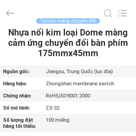
-
2026
Nanjing
Zhongshan
Membrane
Tactile màng chuyển đổi
Switch
Co.,
Ltd..
Nhựa nổi kim loại Dome màng
TRANG
All
Rights
cảm ứng chuyển đổi bàn phím
CHỦ
Reserved.
175mmx45mm
CÁC
SẢN
Nguồn gốc:
Jiangsu, Trung Quốc (lục địa)
PHẨM
Hàng hiệu:
Zhongshan membrane switch
Chứng nhận:
RoHS,ISO9001:2000
VIDEO
Số mô hình:
ZS-32
VỀ
Số lượng đặt
100 miếng
hàng tối thiểu:
CHÚNG