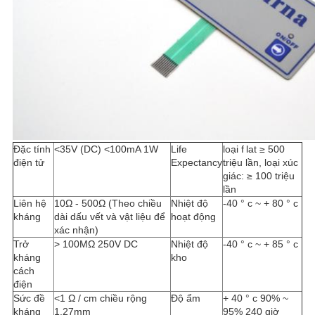
Đặc tính
<35V (DC) <100mA 1W
Life
loại f
lat ≥ 500
điện tử
Expectancy
triệu lần, loại xúc
giác: ≥ 100 triệu
lần
Liên hệ
10Ω - 500Ω (Theo chiều
Nhiệt độ
-40 ° c ~ + 80 ° c
kháng
dài dấu vết và vật liệu để
hoạt động
xác nhận)
Trở
> 100MΩ 250V DC
Nhiệt độ
-40 ° c ~ + 85 ° c
kháng
kho
cách
điện
Sức đề
<1 Ω / cm chiều rộng
Độ ẩm
+ 40 ° c 90% ~
kháng
1.27mm
95% 240 giờ