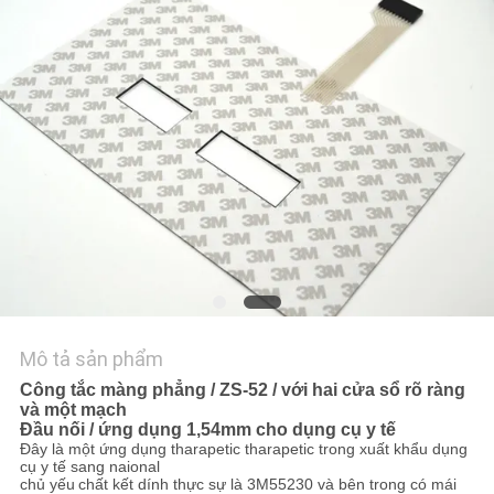
HỆ
CHÚNG
TÔI
YÊU
CẦU
BÁO
GIÁ
SƠ
Mô tả sản phẩm
ĐỒ
Công tắc màng phẳng / ZS-52 / với hai cửa sổ rõ ràng
TRANG
và một mạch
Đầu nối / ứng dụng 1,54mm cho dụng cụ y tế
WEB
Đây là một ứng dụng tharapetic tharapetic trong xuất khẩu dụng
cụ y tế sang naional
chủ yếu
chất kết dính thực sự là 3M55230 và bên trong có mái