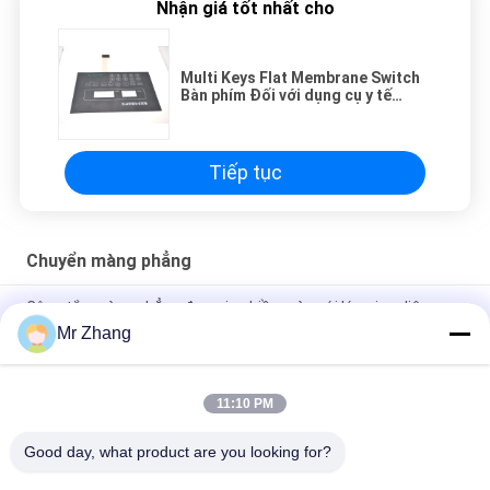
Nhận giá tốt nhất cho
Multi Keys Flat Membrane Switch
Bàn phím Đối với dụng cụ y tế
Quake Proof
Tiếp tục
Chuyển màng phẳng
Công tắc màng phẳng được in nhiều màu với lớp giao diện
người
Mr Zhang
Biểu trưng tùy chỉnh Bàn phím hình vòm bằng kim loại Chống
va đập
11:10 PM
Nút nhấn chống xước Công tắc màng phẳng
Good day, what product are you looking for?