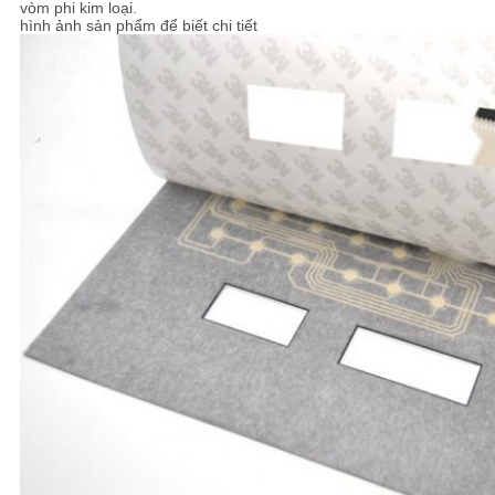
vòm phi kim loại.
CHÍNH
hình ảnh sản phẩm để biết chi tiết
SÁCH
BẢO
MẬT