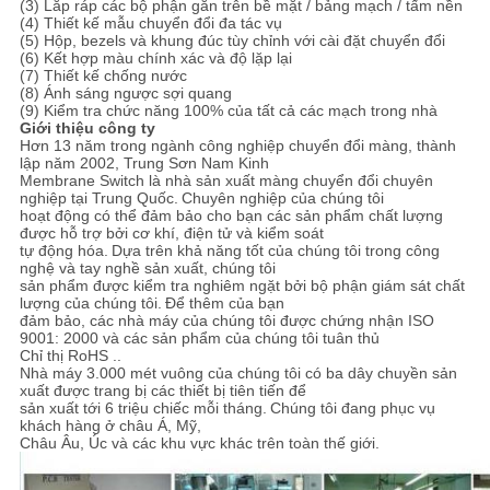
(3) Lắp ráp các bộ phận gắn trên bề mặt / bảng mạch / tấm nền
(4) Thiết kế mẫu chuyển đổi đa tác vụ
(5) Hộp, bezels và khung đúc tùy chỉnh với cài đặt chuyển đổi
(6) Kết hợp màu chính xác và độ lặp lại
(7) Thiết kế chống nước
(8) Ánh sáng ngược sợi quang
(9) Kiểm tra chức năng 100% của tất cả các mạch trong nhà
Giới thiệu công ty
Hơn 13 năm trong ngành công nghiệp chuyển đổi màng, thành
lập năm 2002, Trung Sơn Nam Kinh
Membrane Switch là nhà sản xuất màng chuyển đổi chuyên
nghiệp tại Trung Quốc.
Chuyên nghiệp của chúng tôi
hoạt động có thể đảm bảo cho bạn các sản phẩm chất lượng
được hỗ trợ bởi cơ khí, điện tử và kiểm soát
tự động hóa.
Dựa trên khả năng tốt của chúng tôi trong công
nghệ và tay nghề sản xuất, chúng tôi
sản phẩm được kiểm tra nghiêm ngặt bởi bộ phận giám sát chất
lượng của chúng tôi.
Để thêm của bạn
đảm bảo, các nhà máy của chúng tôi được chứng nhận ISO
9001: 2000 và các sản phẩm của chúng tôi tuân thủ
Chỉ thị RoHS ..
Nhà máy 3.000 mét vuông của chúng tôi có ba dây chuyền sản
xuất được trang bị các thiết bị tiên tiến để
sản xuất tới 6 triệu chiếc mỗi tháng.
Chúng tôi đang phục vụ
khách hàng ở châu Á, Mỹ,
Châu Âu, Úc và các khu vực khác trên toàn thế giới.