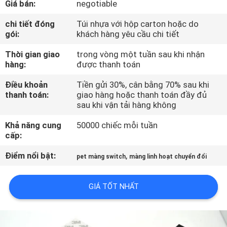
Giá bán:
negotiable
TÔI
chi tiết đóng
Túi nhựa với hộp carton hoặc do
gói:
khách hàng yêu cầu chi tiết
THAM
Thời gian giao
trong vòng một tuần sau khi nhận
QUAN
hàng:
được thanh toán
NHÀ
Điều khoản
Tiền gửi 30%, cân bằng 70% sau khi
MÁY
thanh toán:
giao hàng hoặc thanh toán đầy đủ
sau khi vận tải hàng không
KIỂM
Khả năng cung
50000 chiếc mỗi tuần
cấp:
SOÁT
Điểm nổi bật:
,
CHẤT
pet màng switch
màng linh hoạt chuyển đổi
LƯỢNG
GIÁ TỐT NHẤT
LIÊN