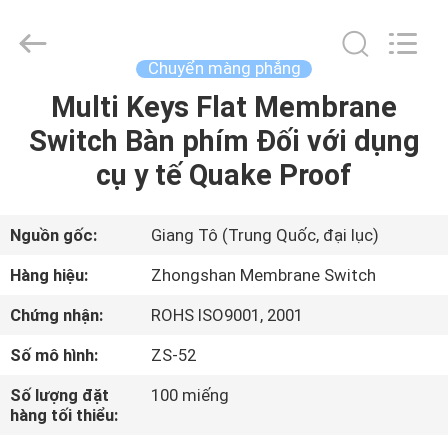
-
2026
Nanjing
Zhongshan
Membrane
Chuyển màng phẳng
Switch
Co.,
Ltd..
Multi Keys Flat Membrane
TRANG
All
Rights
Switch Bàn phím Đối với dụng
CHỦ
Reserved.
cụ y tế Quake Proof
CÁC
SẢN
Nguồn gốc:
Giang Tô (Trung Quốc, đại lục)
PHẨM
Hàng hiệu:
Zhongshan Membrane Switch
Chứng nhận:
ROHS ISO9001, 2001
VIDEO
Số mô hình:
ZS-52
VỀ
Số lượng đặt
100 miếng
hàng tối thiểu:
CHÚNG