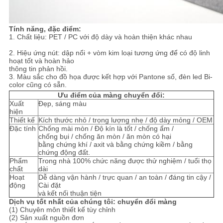
Tính năng, đặc điểm:
1. Chất liệu: PET / PC với độ dày và hoàn thiện khác nhau
2. Hiệu ứng nút: dập nổi + vòm kim loại tương ứng để có độ linh
hoạt tốt và hoàn hảo
thông tin phản hồi.
3. Màu sắc cho đồ họa được kết hợp với Pantone số, đèn led Bi-
color cũng có sẵn.
Ưu điểm của màng chuyển đổi:
Xuất
Đẹp, sáng màu
hiện
Thiết kế
Kích thước nhỏ / trọng lượng nhẹ / độ dày mỏng / OEM
Đặc tính
Chống mài mòn / Độ kín là tốt / chống ẩm /
chống bụi / chống ăn mòn / ăn mòn có hại
bằng chứng khí / axit và bằng chứng kiềm / bằng
chứng động đất.
Phẩm
Trong nhà 100% chức năng được thử nghiệm / tuổi thọ
chất
dài
Hoạt
Dễ dàng vận hành / trực quan / an toàn / đáng tin cậy /
động
Cài đặt
và
kết nối thuận tiện
Dịch vụ tốt nhất của chúng tôi: chuyển đổi màng
(1) Chuyên môn thiết kế tùy chỉnh
(2) Sản xuất nguồn đơn