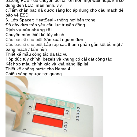
b.Đồng PCB - để chuyển đổi tải lớn hơn một watt hoặc khi sử
dụng đèn LED, màn hình, v.v.
c.Tấm chắn bạc đã được sàng lọc áp dụng cho đầu mạch để
bảo vệ ESD
6. Lớp Spacer: HeatSeal - thông hơi bên trong
Độ dày dựa trên yêu cầu lực truyền động
Dịch vụ của chúng tôi
Chuyên môn thiết kế tùy chỉnh
Các bác sĩ cho biết:
Sản xuất nguồn đơn
Các bác sĩ cho biết:
Lắp ráp các thành phần gắn kết bề mặt /
bảng mạch / tấm nền
Thiết kế mẫu công tắc đa tác vụ
Hộp đúc tùy chỉnh, bezels và khung có cài đặt công tắc
Kết hợp màu chính xác và khả năng lặp lại
Thiết kế chống nước cho Nema 4
Chiếu sáng ngược sợi quang