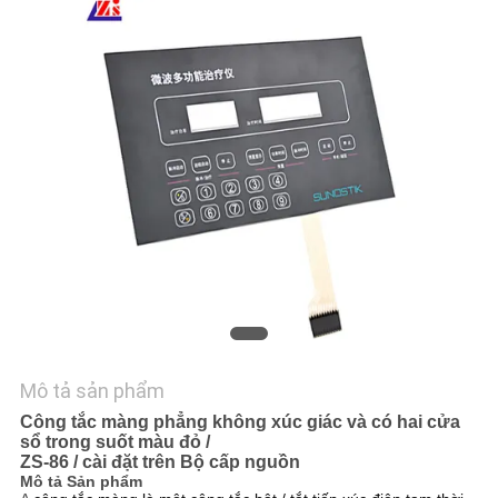
HỆ
CHÚNG
TÔI
YÊU
CẦU
BÁO
GIÁ
SƠ
ĐỒ
Mô tả sản phẩm
TRANG
Công tắc màng phẳng không xúc giác và có hai cửa
WEB
sổ trong suốt màu đỏ /
ZS-86 / cài đặt trên Bộ cấp nguồn
Mô tả Sản phẩm