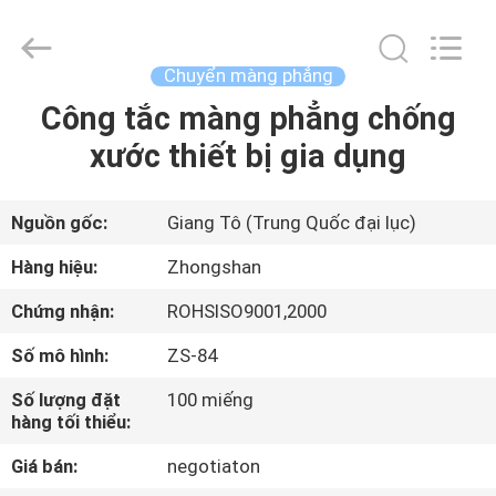
-
2026
Nanjing
Zhongshan
Membrane
Chuyển màng phẳng
Switch
Co.,
Ltd..
Công tắc màng phẳng chống
TRANG
All
Rights
xước thiết bị gia dụng
CHỦ
Reserved.
CÁC
Nguồn gốc:
Giang Tô (Trung Quốc đại lục)
SẢN
Hàng hiệu:
Zhongshan
PHẨM
Chứng nhận:
ROHSISO9001,2000
Số mô hình:
ZS-84
VIDEO
Số lượng đặt
100 miếng
hàng tối thiểu:
VỀ
Giá bán:
negotiaton
CHÚNG