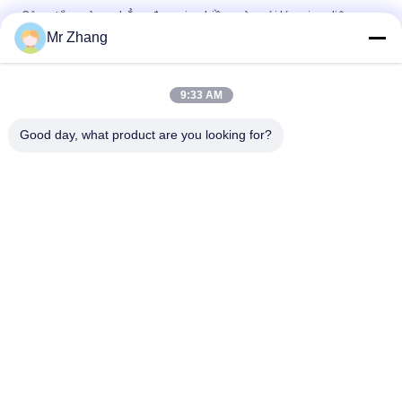
Công tắc màng phẳng được in nhiều màu với lớp giao diện
người
Mr Zhang
Biểu trưng tùy chỉnh Bàn phím hình vòm bằng kim loại Chống
va đập
9:33 AM
Nút nhấn chống xước Công tắc màng phẳng
Good day, what product are you looking for?
Danh mục phổ biến
Tất cả
các
Kim Loại Dome 
Tactile Màng 
Màng Chuyển Đổi
Chuyển Đổi
PCB Màng Chuyển 
Chuyển Màng Phẳng
Đổi
LED Màng Chuyển 
Công Tắc Màng FPC
Đổi
Chuyển Đổi Màng 
Chuyển Đổi Màng 
Sáng
Backlit