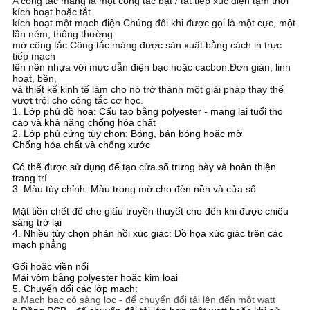
A
công tắc màng là một công tắc bật / tắt tiếp xúc điện tạm thời
CHÍNH
kích hoạt hoặc tắt
kích hoạt một mạch điện.Chúng đôi khi được gọi là một cực, một
SÁCH
lần ném, thông thường
mở công tắc.Công tắc màng được sản xuất bằng cách in trực
BẢO
tiếp mạch
lên nền nhựa với mực dẫn điện bạc hoặc cacbon.Đơn giản, linh
MẬT
hoạt, bền,
và thiết kế kinh tế làm cho nó trở thành một giải pháp thay thế
vượt trội cho công tắc cơ học.
1. Lớp phủ đồ họa: Cấu tạo bằng polyester - mang lại tuổi thọ
cao và khả năng chống hóa chất
2. Lớp phủ cứng tùy chọn: Bóng, bán bóng hoặc mờ
Chống hóa chất và chống xước
Có thể được sử dụng để tạo cửa sổ trưng bày và hoàn thiện
trang trí
3. Màu tùy chỉnh: Màu trong mờ cho đèn nền và cửa sổ
Mặt tiền chết để che giấu truyền thuyết cho đến khi được chiếu
sáng trở lại
4. Nhiều tùy chọn phản hồi xúc giác: Đồ họa xúc giác trên các
mạch phẳng
Gối hoặc viền nổi
Mái vòm bằng polyester hoặc kim loại
5. Chuyển đổi các lớp mạch:
a.Mạch bạc có sàng lọc - để chuyển đổi tải lên đến một watt