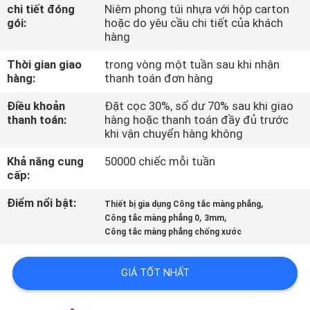
TÔI
chi tiết đóng
Niêm phong túi nhựa với hộp carton
gói:
hoặc do yêu cầu chi tiết của khách
hàng
THAM
Thời gian giao
trong vòng một tuần sau khi nhận
QUAN
hàng:
thanh toán đơn hàng
NHÀ
Điều khoản
Đặt cọc 30%, số dư 70% sau khi giao
thanh toán:
hàng hoặc thanh toán đầy đủ trước
MÁY
khi vận chuyển hàng không
Khả năng cung
50000 chiếc mỗi tuần
KIỂM
cấp:
SOÁT
Điểm nổi bật:
,
Thiết bị gia dụng Công tắc màng phẳng
CHẤT
,
,
Công tắc màng phẳng 0
3mm
Công tắc màng phẳng chống xước
LƯỢNG
GIÁ TỐT NHẤT
LIÊN