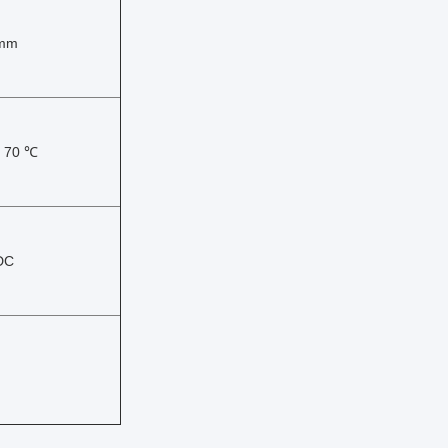
0mm
~ 70 ℃
DC