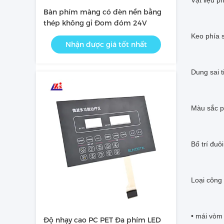
Vật liệu p
Bàn phím màng có đèn nền bằng
thép không gỉ Đom đóm 24V
Keo phía 
Nhận được giá tốt nhất
Dung sai t
Màu sắc p
Bố trí đuô
Loại công 
• mái vòm 
Độ nhạy cao PC PET Đa phím LED