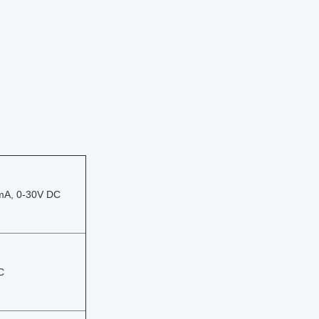
mA, 0-30V DC
C