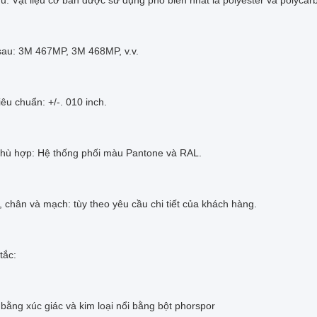
hủ: Vật liệu cơ bản được sử dụng phổ biến nhất là polyester và polycar
sau: 3M 467MP, 3M 468MP, v.v.
iêu chuẩn: +/-. 010 inch.
hù hợp: Hệ thống phối màu Pantone và RAL.
i, chân và mạch: tùy theo yêu cầu chi tiết của khách hàng.
tắc:
bằng xúc giác và kim loại nổi bằng bột phorspor