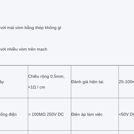
 với mái vòm bằng thép không gỉ
 với nhiều vòm trên mạch
Chiều rộng 0,5mm,
ây
Đánh giá hiện tại
25-100
<1Ω / cm
hống điện
> 100MΩ 250V DC
Điện áp làm việc
<50V D