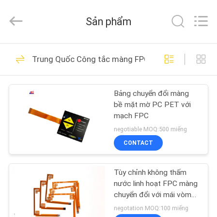
-
2026
Nanjing
Sản phẩm
Zhongshan
Membrane
Switch
Co.,
Ltd..
TRANG
91
All
Trung Quốc Công tắc màng FPC
Rights
CHỦ
Reserved.
Kim loại Dome
màng chuyển đổi
Bảng chuyển đổi màng
CÁC
bề mặt mờ PC PET với
SẢN
mạch FPC
PHẨM
negotiable MOQ:500 miếng
CONTACT
34
VIDEO
Tactile màng chuyển
Tùy chỉnh không thấm
nước linh hoạt FPC màng
VỀ
đổi
chuyển đổi với mái vòm
kim loại 58mmx58mm
CHÚNG
negotation MOQ:100 miếng