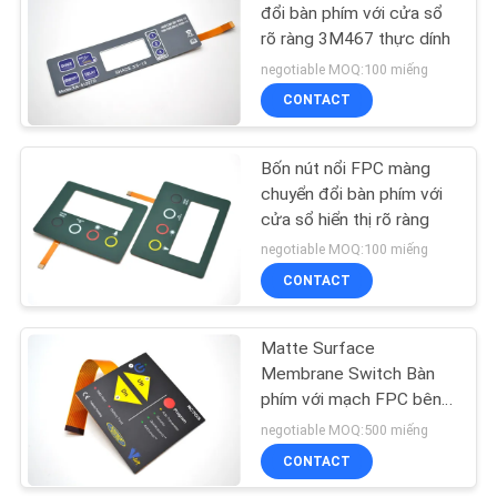
CHÍNH
đổi bàn phím với cửa sổ
rõ ràng 3M467 thực dính
SÁCH
9
negotiable MOQ:100 miếng
BẢO
Chuyển đổi màng
CONTACT
MẬT
sáng
Bốn nút nổi FPC màng
chuyển đổi bàn phím với
cửa sổ hiển thị rõ ràng
negotiable MOQ:100 miếng
CONTACT
21
Chuyển đổi màng
Matte Surface
Membrane Switch Bàn
Backlit
phím với mạch FPC bên
trong chống xước
negotiable MOQ:500 miếng
CONTACT