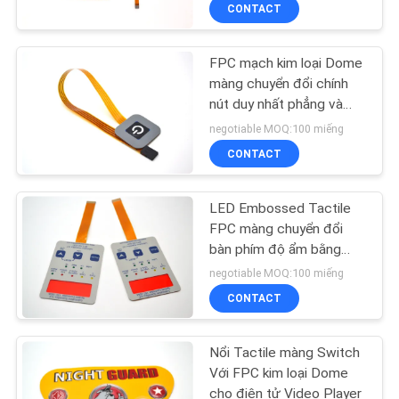
CONTACT
TÔI
FPC mạch kim loại Dome
THAM
32
màng chuyển đổi chính
QUAN
nút duy nhất phẳng và
Chuyển màng phẳng
loại xúc giác
NHÀ
negotiable MOQ:100 miếng
CONTACT
MÁY
LED Embossed Tactile
KIỂM
FPC màng chuyển đổi
SOÁT
bàn phím độ ẩm bằng
11
chứng 0.3mm dày
negotiable MOQ:100 miếng
CHẤT
PCB màng chuyển
CONTACT
LƯỢNG
đổi
Nổi Tactile màng Switch
LIÊN
Với FPC kim loại Dome
cho điện tử Video Player