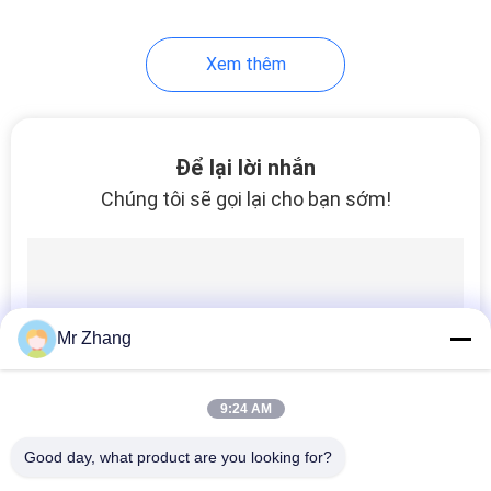
21
Xem thêm
Thiết bị chuyển
mạch màng kín
Để lại lời nhắn
Chúng tôi sẽ gọi lại cho bạn sớm!
6
Công tắc màng nút
Mr Zhang
đơn
9:24 AM
Good day, what product are you looking for?