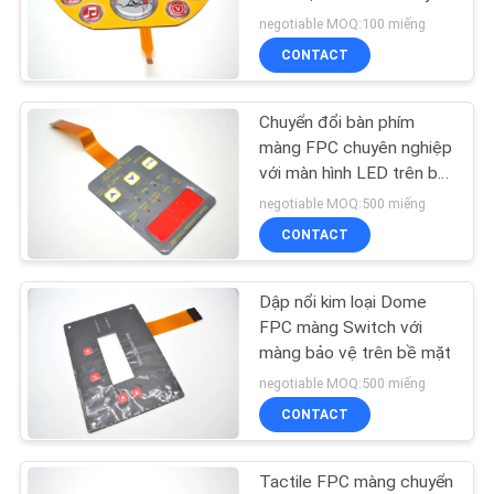
HỆ
negotiable MOQ:100 miếng
CHÚNG
CONTACT
TÔI
18
LED màng chuyển
Chuyển đổi bàn phím
YÊU
màng FPC chuyên nghiệp
đổi
với màn hình LED trên bề
CẦU
mặt
negotiable MOQ:500 miếng
BÁO
CONTACT
GIÁ
Dập nổi kim loại Dome
10
SƠ
FPC màng Switch với
màng bảo vệ trên bề mặt
ĐỒ
Công tắc màng FPC
negotiable MOQ:500 miếng
TRANG
CONTACT
WEB
Tactile FPC màng chuyển