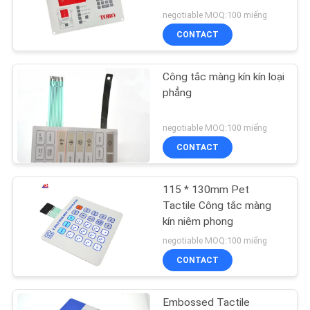
HỆ
negotiable MOQ:100 miếng
CHÚNG
CONTACT
TÔI
18
LED màng chuyển
Công tắc màng kín kín loại
YÊU
phẳng
đổi
CẦU
negotiable MOQ:100 miếng
BÁO
CONTACT
GIÁ
115 * 130mm Pet
10
SƠ
Tactile Công tắc màng
kín niêm phong
ĐỒ
Công tắc màng FPC
negotiable MOQ:100 miếng
TRANG
CONTACT
WEB
Embossed Tactile