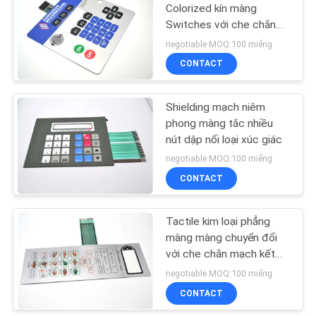
CHÍNH
Colorized kín màng
Switches với che chắn
SÁCH
9
Circiuit
negotiable MOQ:100 miếng
BẢO
Chuyển đổi màng
CONTACT
MẬT
sáng
Shielding mạch niêm
phong màng tắc nhiều
nút dập nổi loại xúc giác
negotiable MOQ:100 miếng
CONTACT
21
Chuyển đổi màng
Tactile kim loại phẳng
màng màng chuyển đổi
Backlit
với che chắn mạch kết
nối bên trong
negotiable MOQ:100 miếng
CONTACT