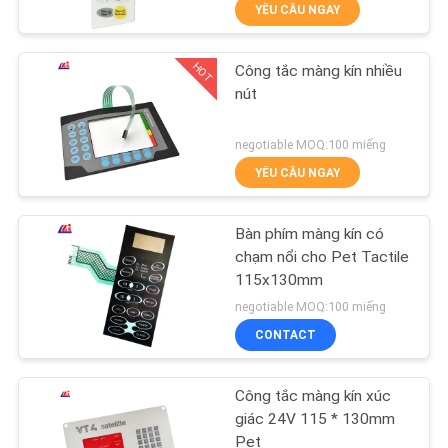
YÊU CẦU NGAY
TÔI
HOT
Công tắc màng kín nhiều
THAM
32
nút
QUAN
Chuyển màng phẳng
NHÀ
negotiable MOQ:100 miếng
YÊU CẦU NGAY
MÁY
Bàn phím màng kín có
KIỂM
chạm nổi cho Pet Tactile
SOÁT
115x130mm
11
negotiable MOQ:100 miếng
CHẤT
PCB màng chuyển
CONTACT
LƯỢNG
đổi
Công tắc màng kín xúc
LIÊN
giác 24V 115 * 130mm
Pet