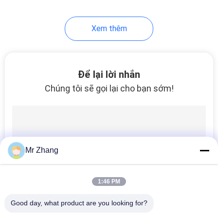
21
Xem thêm
Thiết bị chuyển
mạch màng kín
Để lại lời nhắn
Chúng tôi sẽ gọi lại cho bạn sớm!
6
Công tắc màng nút
Mr Zhang
đơn
1:46 PM
Good day, what product are you looking for?