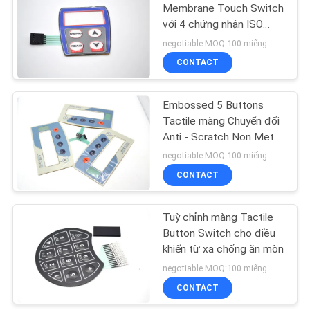
CHÍNH
Membrane Touch Switch
với 4 chứng nhận ISO
SÁCH
9
Dome kim loại
negotiable MOQ:100 miếng
BẢO
Chuyển đổi màng
CONTACT
MẬT
sáng
Embossed 5 Buttons
Tactile màng Chuyển đổi
Anti - Scratch Non Metal
Dome Loại
negotiable MOQ:100 miếng
CONTACT
21
Chuyển đổi màng
Tuỳ chỉnh màng Tactile
Button Switch cho điều
Backlit
khiển từ xa chống ăn mòn
negotiable MOQ:100 miếng
CONTACT