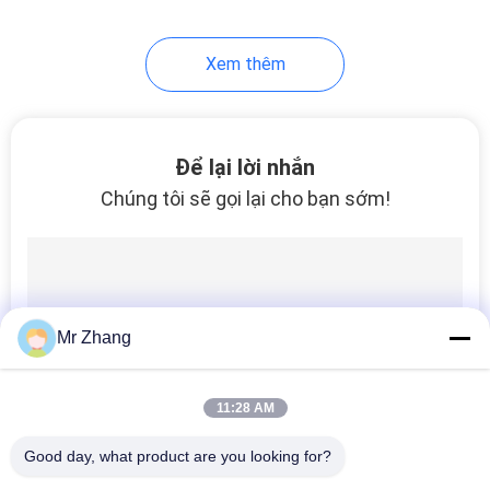
21
Xem thêm
Thiết bị chuyển
mạch màng kín
Để lại lời nhắn
Chúng tôi sẽ gọi lại cho bạn sớm!
6
Công tắc màng nút
Mr Zhang
đơn
11:28 AM
Good day, what product are you looking for?