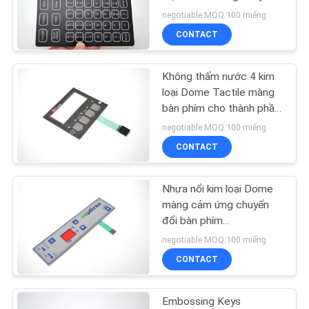
HỆ
đổi
negotiable MOQ:100 miếng
CHÚNG
CONTACT
TÔI
18
LED màng chuyển
Không thấm nước 4 kim
YÊU
loại Dome Tactile màng
đổi
bàn phím cho thành phần
CẦU
điện tử
negotiable MOQ:100 miếng
BÁO
CONTACT
GIÁ
Nhựa nổi kim loại Dome
10
SƠ
màng cảm ứng chuyển
đổi bàn phím
ĐỒ
Công tắc màng FPC
175mmx45mm
negotiable MOQ:100 miếng
TRANG
CONTACT
WEB
Embossing Keys