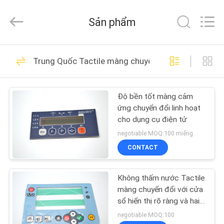
-
2026
Nanjing
Sản phẩm
Zhongshan
Membrane
Switch
Co.,
Ltd..
TRANG
91
All
Trung Quốc Tactile màng chuyển đổi
Rights
CHỦ
Reserved.
Kim loại Dome
màng chuyển đổi
Độ bền tốt màng cảm
CÁC
ứng chuyển đổi linh hoạt
SẢN
cho dụng cụ điện tử
PHẨM
negotiable MOQ:100 miếng
CONTACT
34
VIDEO
Tactile màng chuyển
Không thấm nước Tactile
màng chuyển đổi với cửa
VỀ
đổi
sổ hiển thị rõ ràng và hai
kết nối đuôi
CHÚNG
negotiable MOQ:100