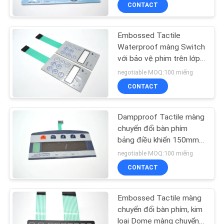
CONTACT
TÔI
Embossed Tactile
THAM
32
Waterproof màng Switch
QUAN
với bảo vệ phim trên lớp
Chuyển màng phẳng
phủ
NHÀ
negotiable MOQ:100 miếng
CONTACT
MÁY
Dampproof Tactile màng
KIỂM
chuyển đổi bàn phím
SOÁT
bảng điều khiển 150mm x
11
80mm OEM / ODM
negotiable MOQ:100 miếng
CHẤT
PCB màng chuyển
CONTACT
LƯỢNG
đổi
Embossed Tactile màng
LIÊN
chuyển đổi bàn phím, kim
loại Dome màng chuyển